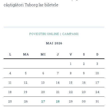
câștigători Tuborg Iar biletele
POVESTIRI ONLINE | CAMPANII
MAI 2026
L
MA
MI
J
V
S
D
1
2
3
4
5
6
7
8
9
10
11
12
13
14
15
16
17
18
19
20
21
22
23
24
25
26
27
28
29
30
31