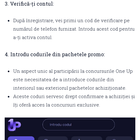
3. Verifică-ți contul:
După înregistrare, vei primi un cod de verificare pe
numărul de telefon furnizat. Introdu acest cod pentru
a-ți activa contul.
4. Introdu codurile din pachetele promo:
Un aspect unic al participării la concursurile One Up
este necesitatea de a introduce codurile din
interiorul sau exteriorul pachetelor achiziționate.
Aceste coduri servesc drept confirmare a achiziției și
îți oferă acces la concursuri exclusive.