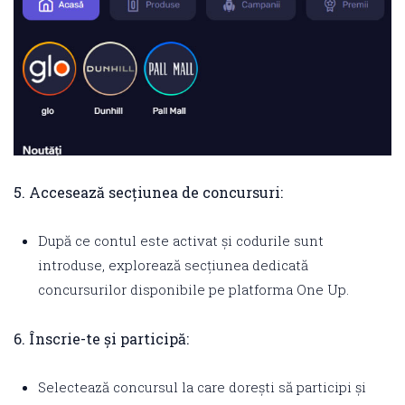
5. Accesează secțiunea de concursuri:
După ce contul este activat și codurile sunt
introduse, explorează secțiunea dedicată
concursurilor disponibile pe platforma One Up.
6. Înscrie-te și participă:
Selectează concursul la care dorești să participi și