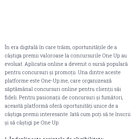
În era digitală în care trăim, oportunitățile de a
câștiga premii valoroase la concursurile One Up au
evoluat. Aplicatia online a devenit o sursă populară
pentru concursuri și promoții. Una dintre aceste
platforme este One-Up.me, care organizează
săptămânal concursuri online pentru clienții săi
fideli. Pentru pasionații de concursuri și fumători,
această platformă oferă oportunități unice de a
câștiga premii interesante. Iată cum poți să te înscrii
și să câștigi pe One Up: