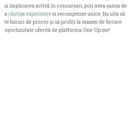
și implicarea activă în concursuri, poți avea șansa de
a
câștiga experiențe
și recompense unice. Nu uita să
te bucuri de proces și să profiți la maxim de fiecare
oportunitate oferită de platforma One-Up.me!