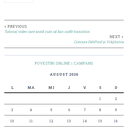
Post
< PREVIOUS
Tutorial video care arată cum să faci outfit transition
navigation
NEXT >
Concurs DeliPoof și Vrăjiturica
POVESTIRI ONLINE | CAMPANII
AUGUST 2026
L
MA
MI
J
V
S
D
1
2
3
4
5
6
7
8
9
10
11
12
13
14
15
16