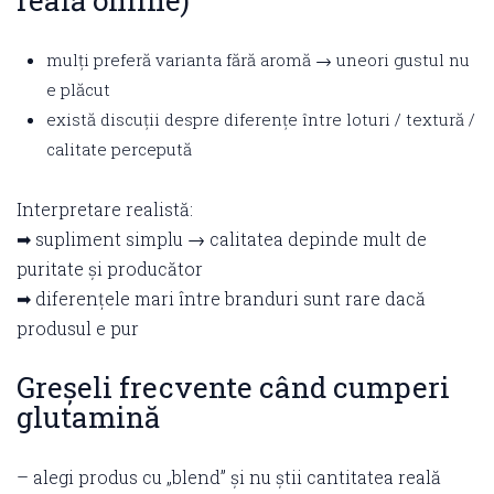
reală online)
mulți preferă varianta fără aromă → uneori gustul nu
e plăcut
există discuții despre diferențe între loturi / textură /
calitate percepută
Interpretare realistă:
➡ supliment simplu → calitatea depinde mult de
puritate și producător
➡ diferențele mari între branduri sunt rare dacă
produsul e pur
Greșeli frecvente când cumperi
glutamină
– alegi produs cu „blend” și nu știi cantitatea reală