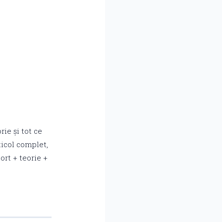
ie și tot ce
ticol complet,
ort + teorie +