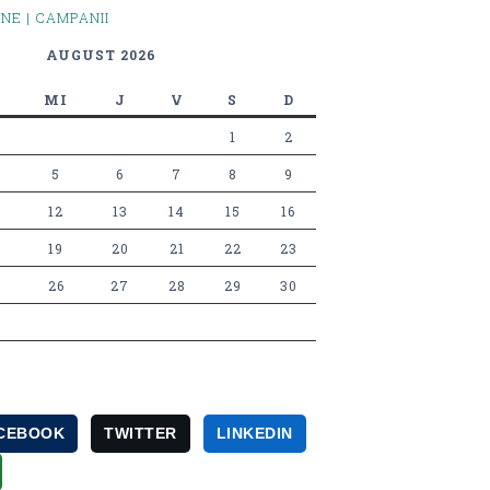
INE | CAMPANII
AUGUST 2026
MI
J
V
S
D
1
2
5
6
7
8
9
12
13
14
15
16
19
20
21
22
23
26
27
28
29
30
CEBOOK
TWITTER
LINKEDIN