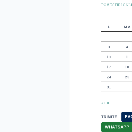
POVESTIRI ONL
L
MA
3
4
10
11
17
18
24
25
31
« IUL.
FA
TRIMITE
WHATSAPP