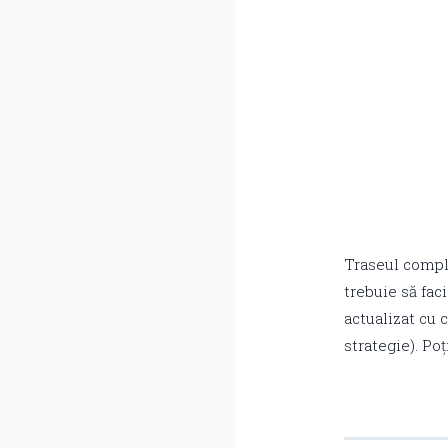
Traseul comple
trebuie să fac
actualizat cu 
strategie). Poț