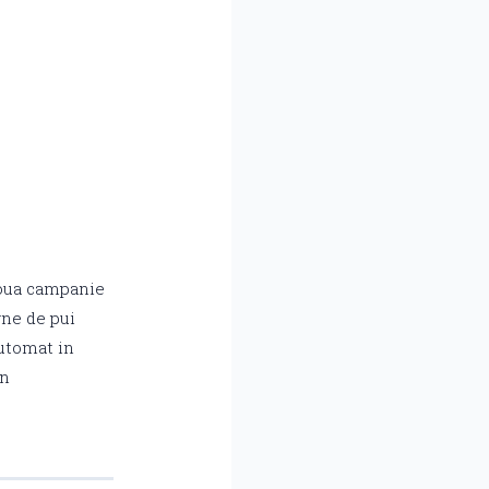
 noua campanie
rne de pui
automat in
un