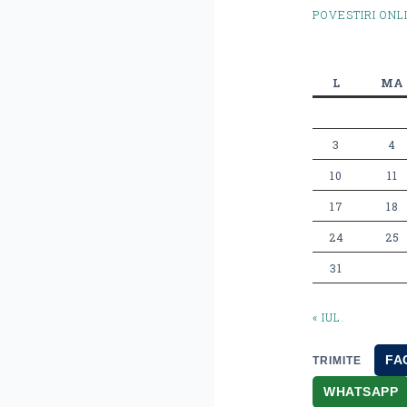
POVESTIRI ONL
L
MA
3
4
10
11
17
18
24
25
31
« IUL.
FA
TRIMITE
WHATSAPP