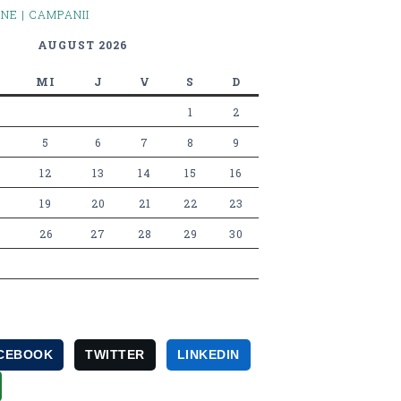
INE | CAMPANII
AUGUST 2026
MI
J
V
S
D
1
2
5
6
7
8
9
12
13
14
15
16
19
20
21
22
23
26
27
28
29
30
CEBOOK
TWITTER
LINKEDIN