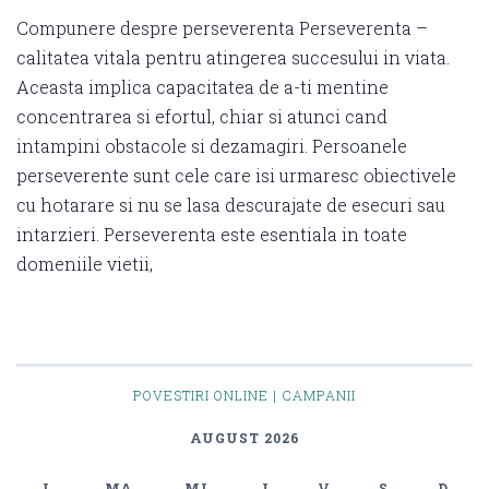
Compunere despre perseverenta Perseverenta –
calitatea vitala pentru atingerea succesului in viata.
Aceasta implica capacitatea de a-ti mentine
concentrarea si efortul, chiar si atunci cand
intampini obstacole si dezamagiri. Persoanele
perseverente sunt cele care isi urmaresc obiectivele
cu hotarare si nu se lasa descurajate de esecuri sau
intarzieri. Perseverenta este esentiala in toate
domeniile vietii,
POVESTIRI ONLINE | CAMPANII
AUGUST 2026
L
MA
MI
J
V
S
D