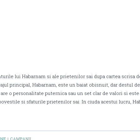
rile lui Habarnam si ale prietenilor sai dupa cartea scrisa d
jul principal, Habarnam, este un baiat obisnuit, dar destul de
 are o personalitate puternica sau un set clar de valori si est
povestile si sfaturile prietenilor sai. In ciuda acestui lucru, 
INE | CAMPANII