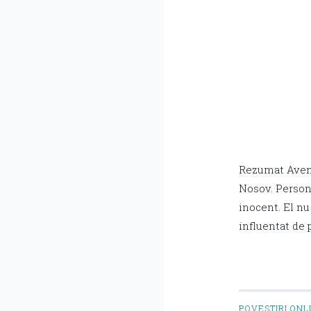
Rezumat Aventu
Nosov. Persona
inocent. El nu
influentat de 
POVESTIRI ONL