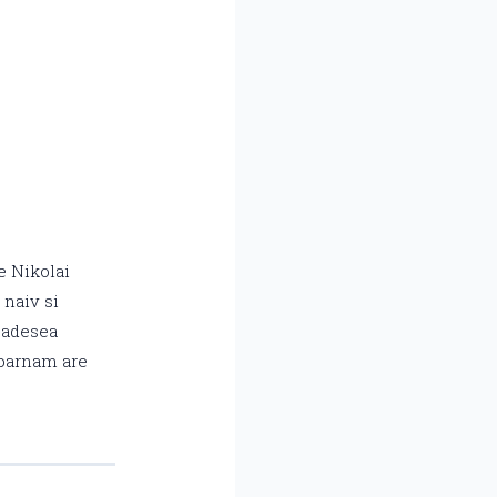
e Nikolai
 naiv si
e adesea
Habarnam are