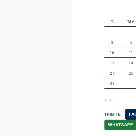
L
MA
3
4
10
11
17
18
24
25
31
« IUL.
FA
TRIMITE
WHATSAPP