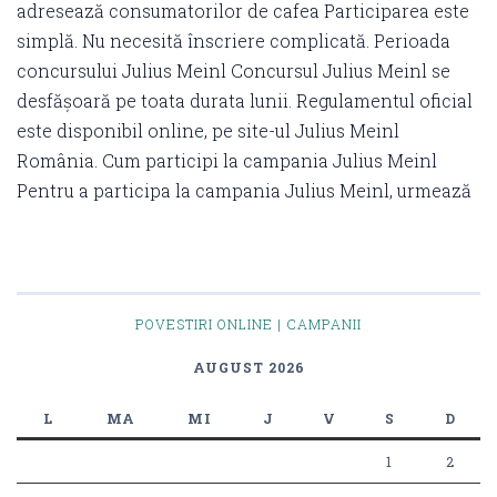
adresează consumatorilor de cafea Participarea este
simplă. Nu necesită înscriere complicată. Perioada
concursului Julius Meinl Concursul Julius Meinl se
desfășoară pe toata durata lunii. Regulamentul oficial
este disponibil online, pe site-ul Julius Meinl
România. Cum participi la campania Julius Meinl
Pentru a participa la campania Julius Meinl, urmează
POVESTIRI ONLINE | CAMPANII
AUGUST 2026
L
MA
MI
J
V
S
D
1
2