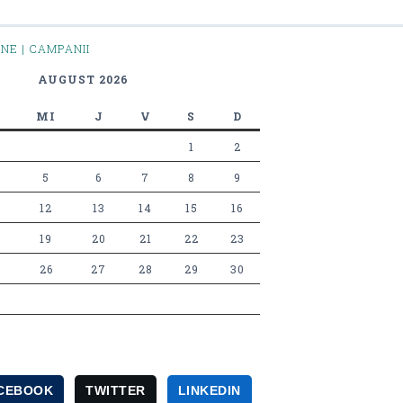
INE | CAMPANII
AUGUST 2026
MI
J
V
S
D
1
2
5
6
7
8
9
12
13
14
15
16
19
20
21
22
23
26
27
28
29
30
CEBOOK
TWITTER
LINKEDIN