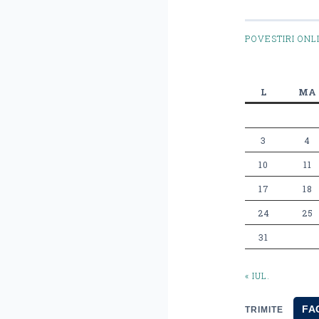
POVESTIRI ONL
L
MA
3
4
10
11
17
18
24
25
31
« IUL.
FA
TRIMITE