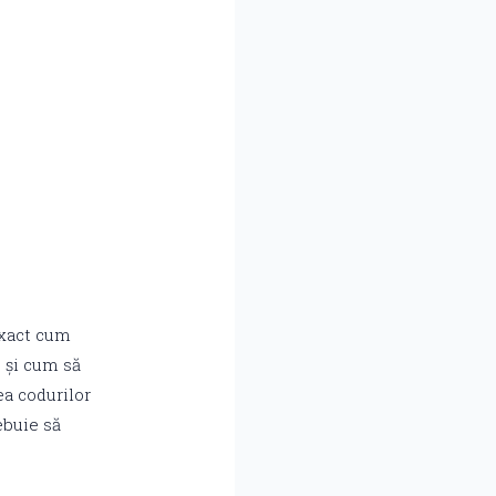
exact cum
e și cum să
ea codurilor
ebuie să