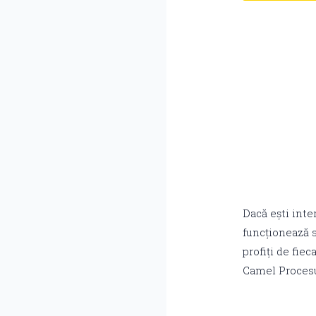
Dacă ești inte
funcționează s
profiți de fie
Camel Procesul