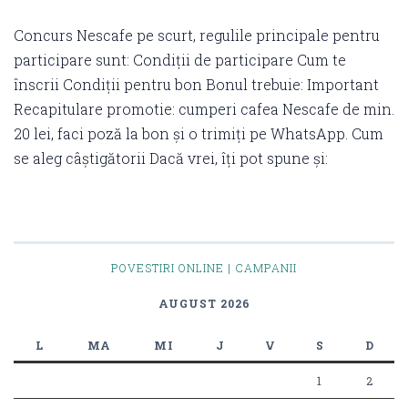
Concurs Nescafe pe scurt, regulile principale pentru
participare sunt: Condiții de participare Cum te
înscrii Condiții pentru bon Bonul trebuie: Important
Recapitulare promotie: cumperi cafea Nescafe de min.
20 lei, faci poză la bon și o trimiți pe WhatsApp. Cum
se aleg câștigătorii Dacă vrei, îți pot spune și:
POVESTIRI ONLINE | CAMPANII
AUGUST 2026
L
MA
MI
J
V
S
D
1
2