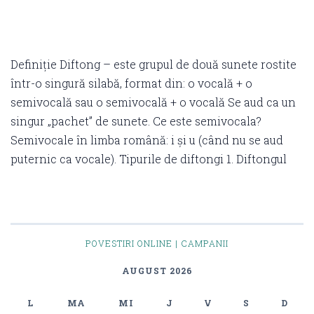
Definiție Diftong – este grupul de două sunete rostite
într-o singură silabă, format din: o vocală + o
semivocală sau o semivocală + o vocală Se aud ca un
singur „pachet” de sunete. Ce este semivocala?
Semivocale în limba română: i și u (când nu se aud
puternic ca vocale). Tipurile de diftongi 1. Diftongul
POVESTIRI ONLINE | CAMPANII
AUGUST 2026
L
MA
MI
J
V
S
D