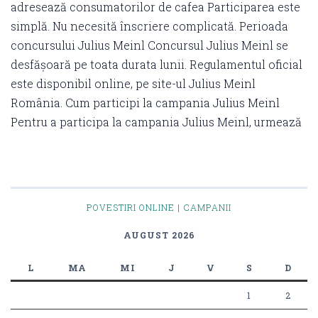
adresează consumatorilor de cafea Participarea este
simplă. Nu necesită înscriere complicată. Perioada
concursului Julius Meinl Concursul Julius Meinl se
desfășoară pe toata durata lunii. Regulamentul oficial
este disponibil online, pe site-ul Julius Meinl
România. Cum participi la campania Julius Meinl
Pentru a participa la campania Julius Meinl, urmează
POVESTIRI ONLINE | CAMPANII
AUGUST 2026
L
MA
MI
J
V
S
D
1
2