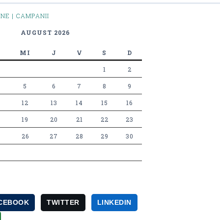
INE | CAMPANII
AUGUST 2026
MI
J
V
S
D
1
2
5
6
7
8
9
12
13
14
15
16
19
20
21
22
23
26
27
28
29
30
CEBOOK
TWITTER
LINKEDIN