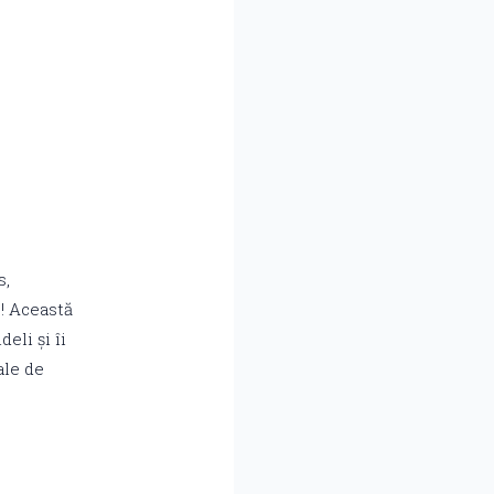
s,
! Această
eli și îi
ale de