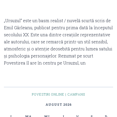
„Ursuzul” este un basm realist / nuvelă scurtă scris de
Emil Gârleanu, publicat pentru prima dată la începutul
secolului XX. Este una dintre creațiile reprezentative
ale autorului, care se remarcă printr-un stil sensibil,
atmosferic și o atenție deosebită pentru lumea satului
și psihologia personajelor. Rezumat pe scurt
Povestirea îl are în centru pe Ursuzul, un
POVESTIRI ONLINE | CAMPANII
AUGUST 2026
L
MA
MI
J
V
S
D