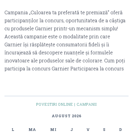
Campania „Culoarea ta preferată te premiază” oferă
participanților la concurs, oportunitatea de a câștiga
cu produsele Garnier printr-un mecanism simplu!
Această campanie este o modalitate prin care
Garnier își răsplătește consumatorii fideli și îi
încurajează să descopere nuanțele și formulele
inovatoare ale produselor sale de colorare. Cum poți
participa la concurs Garnier Participarea la concurs
POVESTIRI ONLINE | CAMPANII
AUGUST 2026
L
MA
MI
J
V
S
D