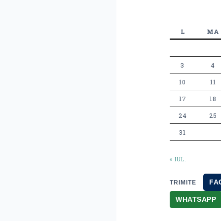
L
MA
3
4
10
11
17
18
24
25
31
« IUL.
FA
TRIMITE
WHATSAPP