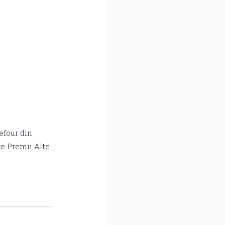
efour din
re Premii Alte