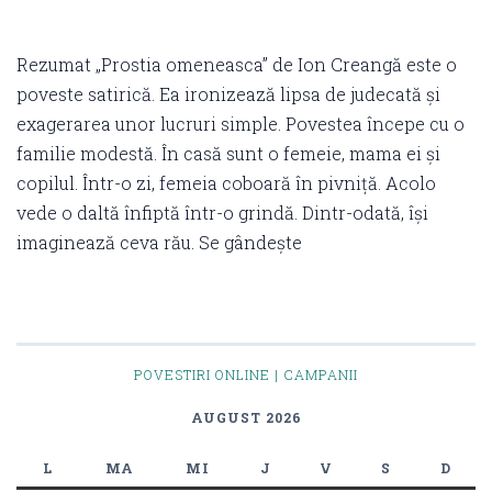
Rezumat „Prostia omeneasca” de Ion Creangă este o
poveste satirică. Ea ironizează lipsa de judecată și
exagerarea unor lucruri simple. Povestea începe cu o
familie modestă. În casă sunt o femeie, mama ei și
copilul. Într-o zi, femeia coboară în pivniță. Acolo
vede o daltă înfiptă într-o grindă. Dintr-odată, își
imaginează ceva rău. Se gândește
POVESTIRI ONLINE | CAMPANII
AUGUST 2026
L
MA
MI
J
V
S
D