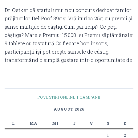
Dr. Oetker dă startul unui nou concurs dedicat fanilor
prăjiturilor DeliPoof 39g și Vrăjiturica 25g, cu premii și
șanse multiple de câștig. Cum participi? Ce poți
câștiga? Marele Premiu: 15.000 lei Premii săptămânale:
9 tablete cu tastatură Cu fiecare bon înscris,
participanții își pot crește șansele de câștig,
transformând o simplă gustare într-o oportunitate de
POVESTIRI ONLINE | CAMPANII
AUGUST 2026
L
MA
MI
J
V
S
D
1
2