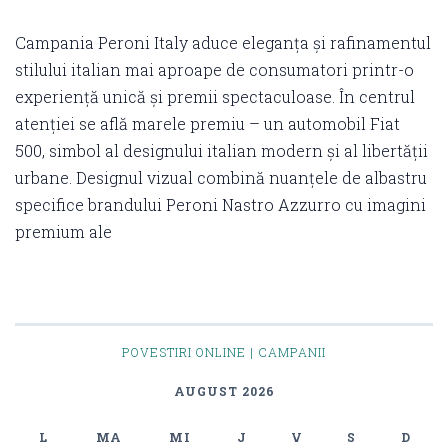
Campania Peroni Italy aduce eleganța și rafinamentul
stilului italian mai aproape de consumatori printr-o
experiență unică și premii spectaculoase. În centrul
atenției se află marele premiu – un automobil Fiat
500, simbol al designului italian modern și al libertății
urbane. Designul vizual combină nuanțele de albastru
specifice brandului Peroni Nastro Azzurro cu imagini
premium ale
POVESTIRI ONLINE | CAMPANII
AUGUST 2026
L
MA
MI
J
V
S
D