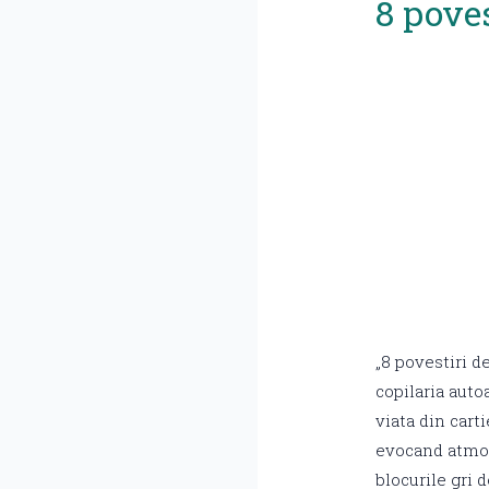
8 poves
„8 povestiri d
copilaria auto
viata din cart
evocand atmosf
blocurile gri 