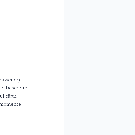
nkweiler)
une Descriere
l cărții.
te momente