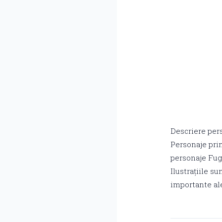
Descriere per
Personaje pri
personaje Fuga
Ilustrațiile s
importante ale