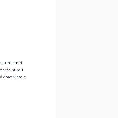
În urma unei
t magic numit
că doar Marele