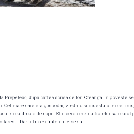
a Prepeleac, dupa cartea scrisa de Ion Creanga. In poveste se
ti. Cel mare care era gospodar, vrednic si indestulat si cel mi
acut si cu droaie de copii. El ii cerea mereu fratelui sau carul
daresti. Dar intr-o zi fratele ii zise sa