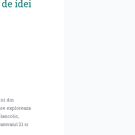
 de idei
iri din
tire exploreaza
lancolic,
amvaiul 21 si