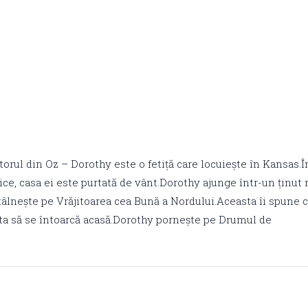
orul din Oz – Dorothy este o fetiță care locuiește în Kansas.
ice, casa ei este purtată de vânt.Dorothy ajunge într-un ținu
tâlnește pe Vrăjitoarea cea Bună a Nordului.Aceasta îi spune 
uta să se întoarcă acasă.Dorothy pornește pe Drumul de