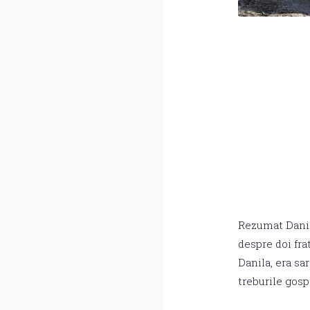
Rezumat Danil
despre doi fra
Danila, era sar
treburile gospo