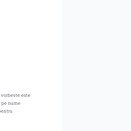
 vorbeste este
c, pe nume
 pentru