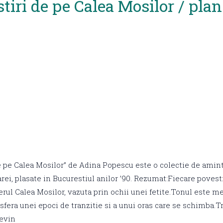
tiri de pe Calea Mosilor / plan
e pe Calea Mosilor” de Adina Popescu este o colectie de amint
arei, plasate in Bucurestiul anilor ’90. Rezumat:Fiecare poves
ierul Calea Mosilor, vazuta prin ochii unei fetite.Tonul este me
era unei epoci de tranzitie si a unui oras care se schimba.Tr
devin