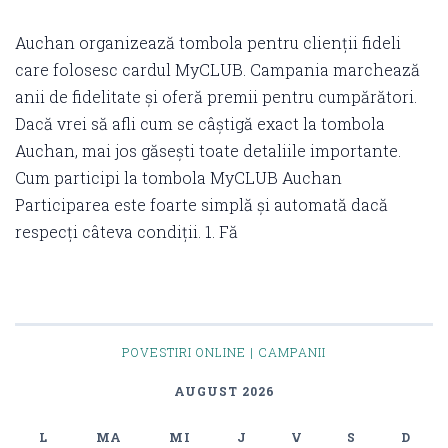
Auchan organizează tombola pentru clienții fideli
care folosesc cardul MyCLUB. Campania marchează
anii de fidelitate și oferă premii pentru cumpărători.
Dacă vrei să afli cum se câștigă exact la tombola
Auchan, mai jos găsești toate detaliile importante.
Cum participi la tombola MyCLUB Auchan
Participarea este foarte simplă și automată dacă
respecți câteva condiții. 1. Fă
POVESTIRI ONLINE | CAMPANII
AUGUST 2026
L
MA
MI
J
V
S
D