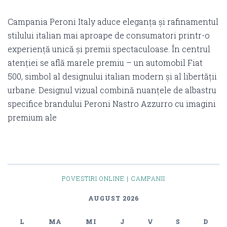
Campania Peroni Italy aduce eleganța și rafinamentul
stilului italian mai aproape de consumatori printr-o
experiență unică și premii spectaculoase. În centrul
atenției se află marele premiu – un automobil Fiat
500, simbol al designului italian modern și al libertății
urbane. Designul vizual combină nuanțele de albastru
specifice brandului Peroni Nastro Azzurro cu imagini
premium ale
POVESTIRI ONLINE | CAMPANII
AUGUST 2026
L
MA
MI
J
V
S
D