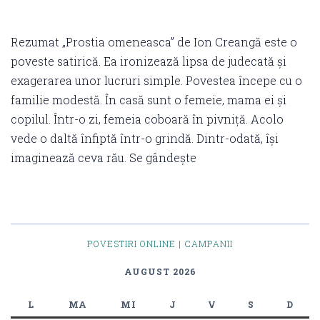
Rezumat „Prostia omeneasca” de Ion Creangă este o
poveste satirică. Ea ironizează lipsa de judecată și
exagerarea unor lucruri simple. Povestea începe cu o
familie modestă. În casă sunt o femeie, mama ei și
copilul. Într-o zi, femeia coboară în pivniță. Acolo
vede o daltă înfiptă într-o grindă. Dintr-odată, își
imaginează ceva rău. Se gândește
POVESTIRI ONLINE | CAMPANII
AUGUST 2026
L
MA
MI
J
V
S
D