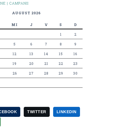
INE | CAMPANII
AUGUST 2026
MI
J
V
S
D
1
2
5
6
7
8
9
12
13
14
15
16
19
20
21
22
23
26
27
28
29
30
CEBOOK
TWITTER
LINKEDIN