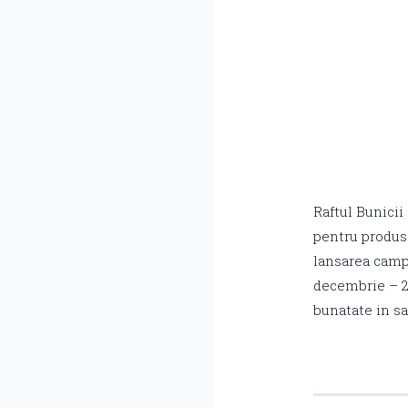
Raftul Bunicii
pentru produse
lansarea camp
decembrie – 24
bunatate in sa