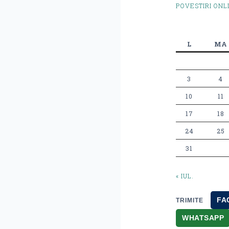
POVESTIRI ONL
L
MA
3
4
10
11
17
18
24
25
31
« IUL.
FA
TRIMITE
WHATSAPP