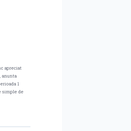
sc apreciat
i, anunta
erioada 1
e simple de