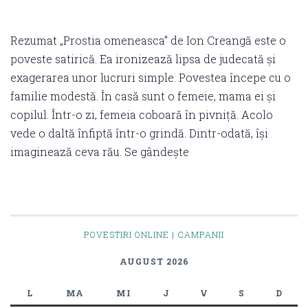
Rezumat „Prostia omeneasca” de Ion Creangă este o
poveste satirică. Ea ironizează lipsa de judecată și
exagerarea unor lucruri simple. Povestea începe cu o
familie modestă. În casă sunt o femeie, mama ei și
copilul. Într-o zi, femeia coboară în pivniță. Acolo
vede o daltă înfiptă într-o grindă. Dintr-odată, își
imaginează ceva rău. Se gândește
POVESTIRI ONLINE | CAMPANII
AUGUST 2026
L
MA
MI
J
V
S
D