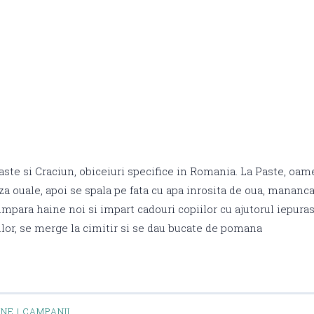
Paste si Craciun, obiceiuri specifice in Romania. La Paste, oam
a ouale, apoi se spala pe fata cu apa inrosita de oua, mananca
umpara haine noi si impart cadouri copiilor cu ajutorul iepuras
ilor, se merge la cimitir si se dau bucate de pomana
INE | CAMPANII