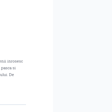
enii inrosesc
 pasca si
ului. De