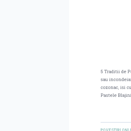
5 Traditii de 
sau incondeiaz
cozonac, isi c
Pastele Blajin
POVESTIRI ONL