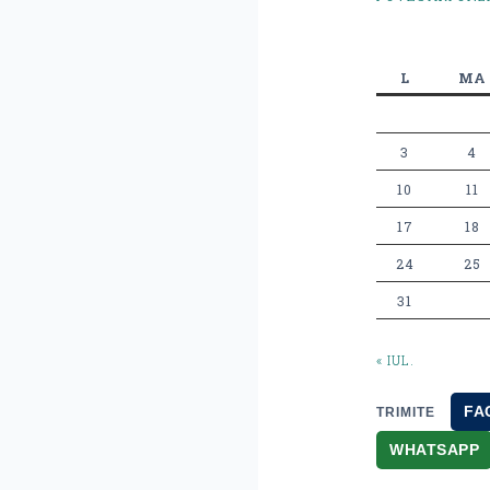
L
MA
3
4
10
11
17
18
24
25
31
« IUL.
FA
TRIMITE
WHATSAPP