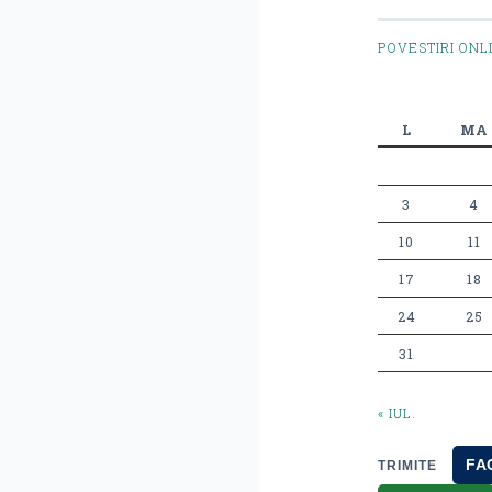
POVESTIRI ONL
L
MA
3
4
10
11
17
18
24
25
31
« IUL.
FA
TRIMITE