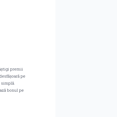
știgi premii
 desfășoară pe
 simplă.
ează bonul pe