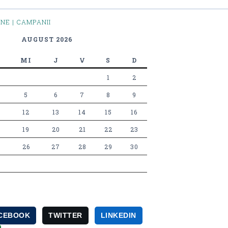
INE | CAMPANII
AUGUST 2026
MI
J
V
S
D
1
2
5
6
7
8
9
12
13
14
15
16
19
20
21
22
23
26
27
28
29
30
CEBOOK
TWITTER
LINKEDIN