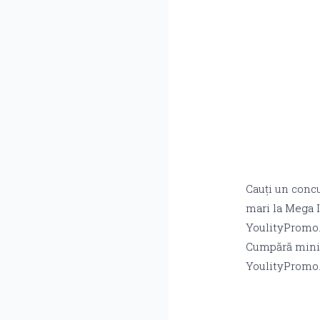
Cauți un conc
mari la Mega 
YoulityPromo.r
Cumpără minim
YoulityPromo.