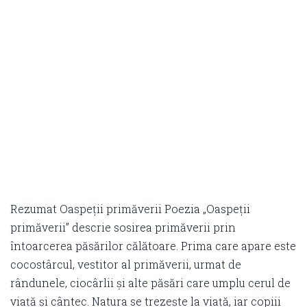
Rezumat Oaspeții primăverii Poezia „Oaspeții
primăverii” descrie sosirea primăverii prin
întoarcerea păsărilor călătoare. Prima care apare este
cocostârcul, vestitor al primăverii, urmat de
rândunele, ciocârlii și alte păsări care umplu cerul de
viață și cântec. Natura se trezește la viață, iar copiii