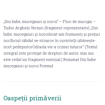
„Din bube, mucegaiuri și noroi” – Flori de mucigai –
Tudor Arghezi Versuri (fragment reprezentativ) „Din
bube, mucegaiuri și noroiIscat-am frumuseți și prețuri
noi.Biciul răbdat se-ntoarce în cuvinteȘi izbăvește-
ncet pedepsitorOdrasla vie-a crimei tuturor.” (Textul
integral este protejat de drepturi de autor; mai sus
este redat un fragment esențial.) Rezumat Din bube
mucegaiuri și noroi Poemul
Oaspeții primăverii