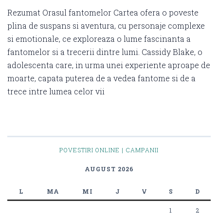
Rezumat Orasul fantomelor Cartea ofera o poveste
plina de suspans si aventura, cu personaje complexe
si emotionale, ce exploreaza o lume fascinanta a
fantomelor si a trecerii dintre lumi. Cassidy Blake, o
adolescenta care, in urma unei experiente aproape de
moarte, capata puterea de a vedea fantome si de a
trece intre lumea celor vii
POVESTIRI ONLINE | CAMPANII
AUGUST 2026
L
MA
MI
J
V
S
D
1
2