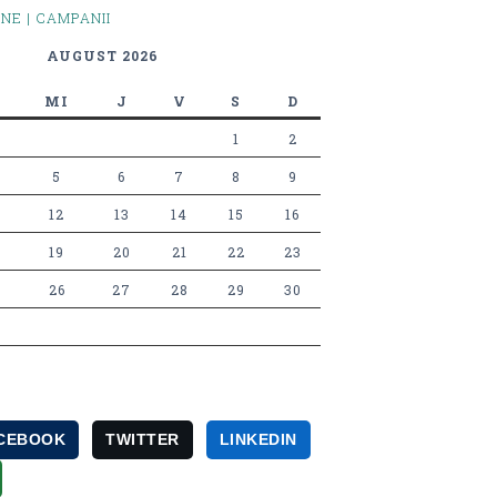
INE | CAMPANII
AUGUST 2026
MI
J
V
S
D
1
2
5
6
7
8
9
12
13
14
15
16
19
20
21
22
23
26
27
28
29
30
CEBOOK
TWITTER
LINKEDIN