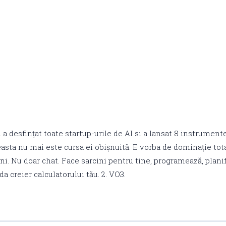
a desfințat toate startup-urile de AI si a lansat 8 instrumen
asta nu mai este cursa ei obișnuită. E vorba de dominație tota
i. Nu doar chat. Face sarcini pentru tine, programează, planif
da creier calculatorului tău. 2. VO3.