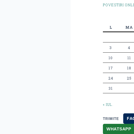
POVESTIRI ONL
L
MA
3
4
10
11
17
18
24
25
31
« IUL.
FA
TRIMITE
WHATSAPP