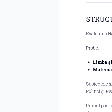
STRUC
Evaluarea Na
Probe:
Limba și
Matema
Subiectele ș
Politici și E
Primul pas p