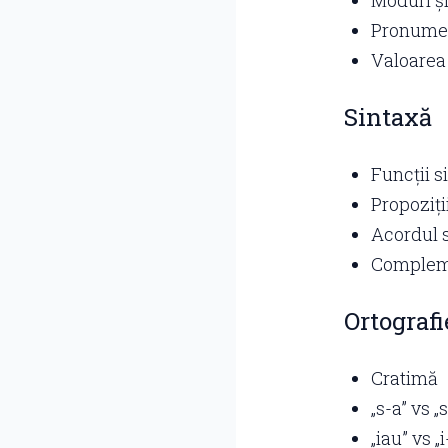
Moduri și
Pronume (
Valoarea
Sintaxă
Funcții s
Propoziți
Acordul 
Compleme
Ortografi
Cratimă
„s-a” vs „
„iau” vs „