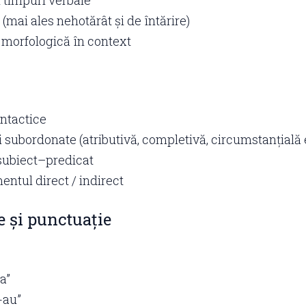
 timpuri verbale
mai ales nehotărât și de întărire)
 morfologică în context
intactice
i subordonate (atributivă, completivă, circumstanțială e
subiect–predicat
ntul direct / indirect
e și punctuație
sa”
i-au”