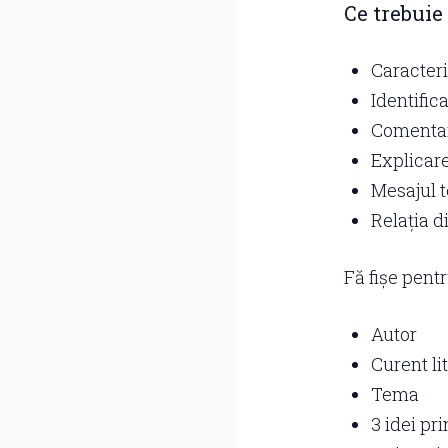
Ce trebuie 
Caracteri
Identifica
Comentare
Explicare
Mesajul t
Relația d
Fă fișe pentr
Autor
Curent li
Tema
3 idei pr