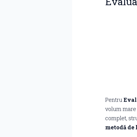
Evalua
Pentru
Eval
volum mare d
complet, str
metodă de 