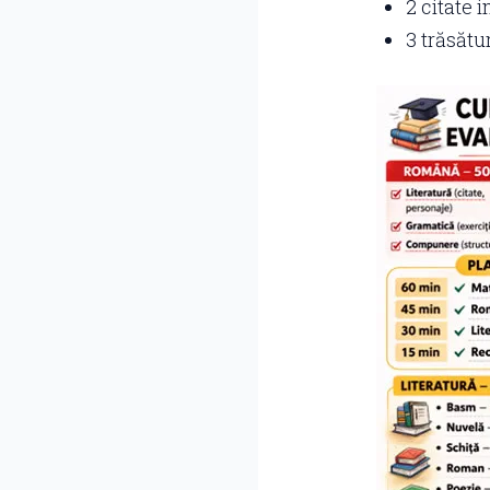
2 citate 
3 trăsătu