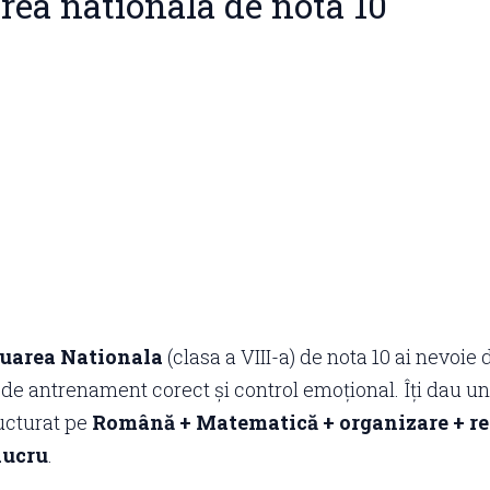
rea nationala de nota 10
uarea Nationala
(clasa a VIII-a) de nota 10 ai nevoie d
e antrenament corect și control emoțional. Îți dau un
ucturat pe
Română + Matematică + organizare + re
lucru
.