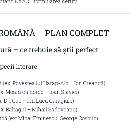
ectând EXACT formularea cerută.
 ROMÂNĂ – PLAN COMPLET
tură – ce trebuie să știi perfect
pecii literare
 (ex: Povestea lui Harap-Alb – Ion Creangă)
x: Moara cu noroc – Ioan Slavici)
x: D-l Goe – Ion Luca Caragiale)
x: Baltagul – Mihail Sadoveanu)
rică (ex: Mihai Eminescu, George Coșbuc)