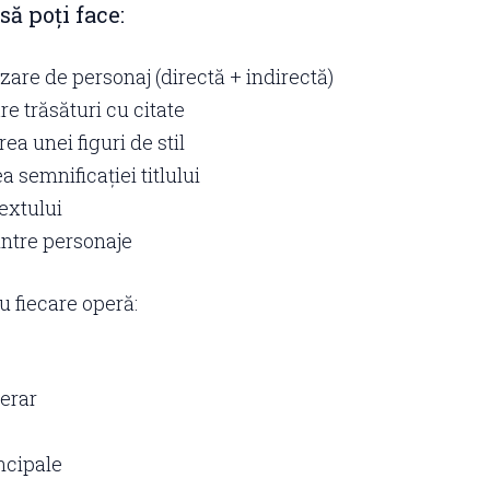
să poți face:
zare de personaj (directă + indirectă)
re trăsături cu citate
a unei figuri de stil
a semnificației titlului
extului
intre personaje
u fiecare operă:
terar
incipale