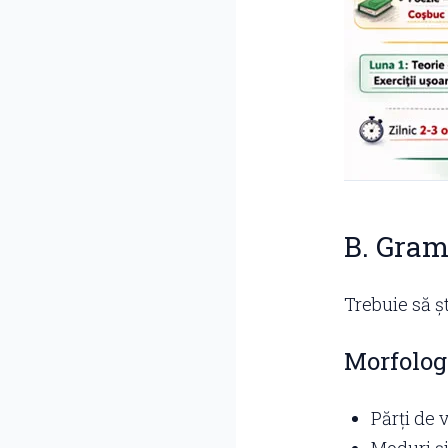
B. Grama
Trebuie să șt
Morfolog
Părți de 