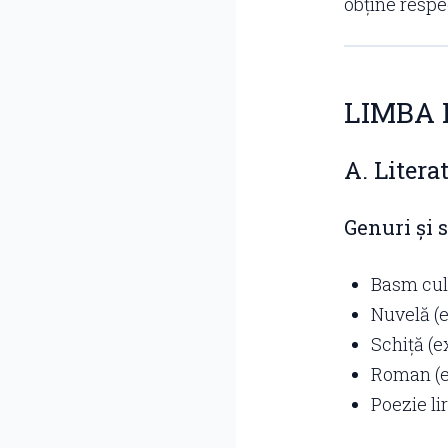
obține resp
LIMBA
A. Litera
Genuri și s
Basm cult
Nuvelă (e
Schiță (e
Roman (e
Poezie li