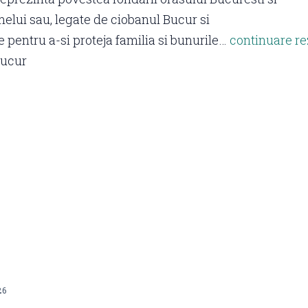
elui sau, legate de ciobanul Bucur si
e pentru a-si proteja familia si bunurile…
continuare r
Bucur
26