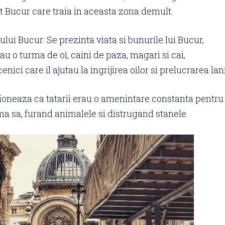
 Bucur care traia in aceasta zona demult.
lui Bucur: Se prezinta viata si bunurile lui Bucur,
au o turma de oi, caini de paza, magari si cai,
nici care il ajutau la ingrijirea oilor si prelucrarea lani
oneaza ca tatarii erau o amenintare constanta pentru
ma sa, furand animalele si distrugand stanele.