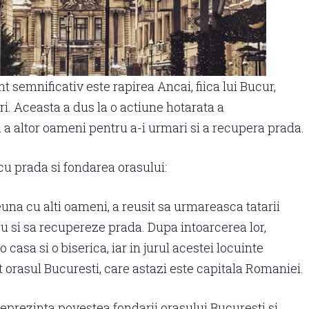
 semnificativ este rapirea Ancai, fiica lui Bucur,
ri. Aceasta a dus la o actiune hotarata a
i a altor oameni pentru a-i urmari si a recupera prada.
cu prada si fondarea orasului:
una cu alti oameni, a reusit sa urmareasca tatarii
ru si sa recupereze prada. Dupa intoarcerea lor,
o casa si o biserica, iar in jurul acestei locuinte
t orasul Bucuresti, care astazi este capitala Romaniei.
eprezinta povestea fondarii orasului Bucuresti si