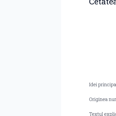
Cetatea
Idei princip
Originea num
Textul expli