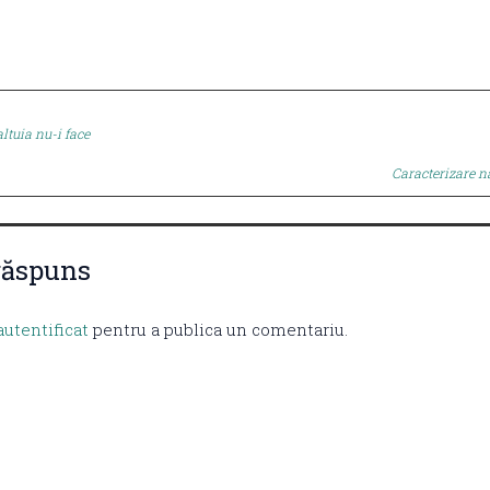
altuia nu-i face
tion
Caracterizare n
răspuns
autentificat
pentru a publica un comentariu.