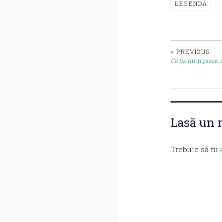
LEGENDA
Post
< PREVIOUS
Ce ție nu-ți place, 
naviga
Lasă un 
Trebuie să fii