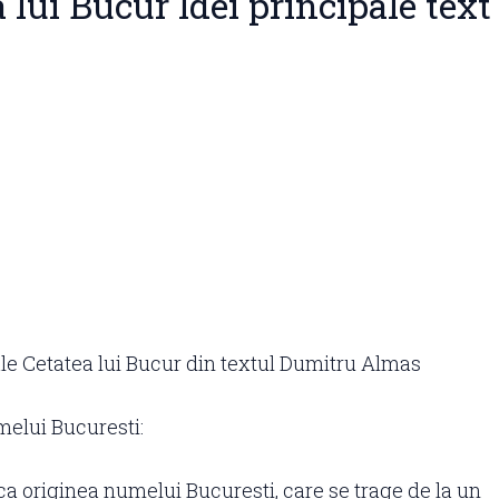
 lui Bucur Idei principale text
ale Cetatea lui Bucur din textul Dumitru Almas
elui Bucuresti:
ca originea numelui Bucuresti, care se trage de la un