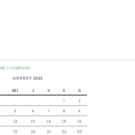
INE | CAMPANII
AUGUST 2026
MI
J
V
S
D
1
2
5
6
7
8
9
12
13
14
15
16
19
20
21
22
23