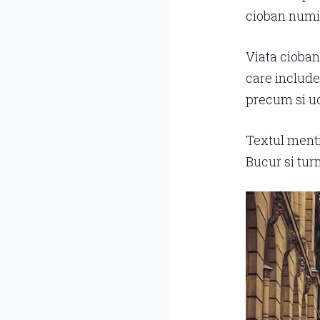
cioban numit
Viata ciobanu
care include
precum si uce
Textul menti
Bucur si tur