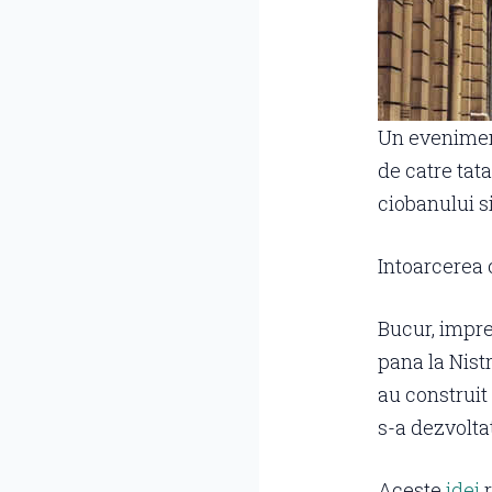
Un eveniment
de catre tata
ciobanului s
Intoarcerea 
Bucur, impre
pana la Nist
au construit 
s-a dezvolta
Aceste
idei
r