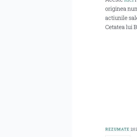
originea num
actiunile sal
Cetatea lui 
REZUMATE
20