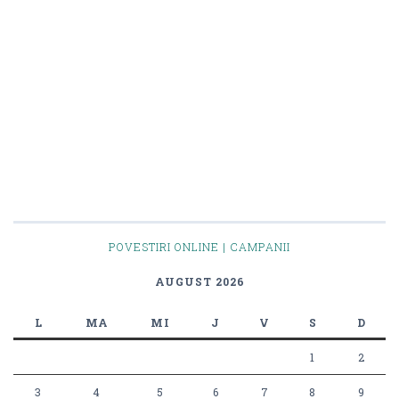
POVESTIRI ONLINE | CAMPANII
AUGUST 2026
L
MA
MI
J
V
S
D
1
2
3
4
5
6
7
8
9