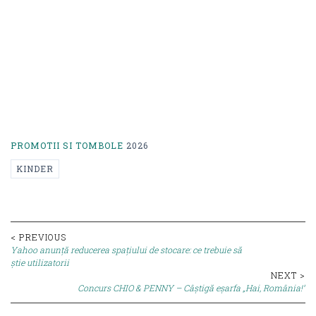
PROMOTII SI TOMBOLE
2026
KINDER
Post
< PREVIOUS
Yahoo anunță reducerea spațiului de stocare: ce trebuie să
navigation
știe utilizatorii
NEXT >
Concurs CHIO & PENNY – Câștigă eșarfa „Hai, România!”