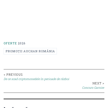
OFERTE
2026
PROMOȚII AUCHAN ROMÂNIA
Post
< PREVIOUS
De ce scad criptomonedele în perioade de război
navigation
NEXT >
Concurs Garnier