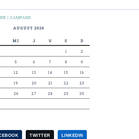
INE | CAMPANII
AUGUST 2026
MI
J
V
S
D
1
2
5
6
7
8
9
12
13
14
15
16
19
20
21
22
23
26
27
28
29
30
CEBOOK
TWITTER
LINKEDIN