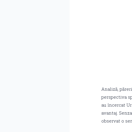
Analiză, părer
perspectiva sp
au încercat Ur
avantaj. Senza
observat o sen