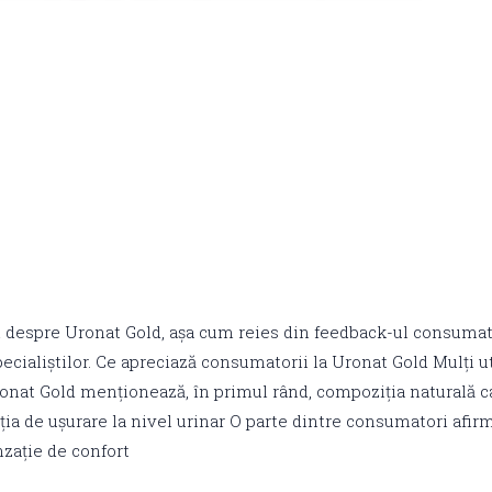
i despre Uronat Gold, așa cum reies din feedback-ul consumato
ecialiștilor. Ce apreciază consumatorii la Uronat Gold Mulți ut
onat Gold menționează, în primul rând, compoziția naturală c
ția de ușurare la nivel urinar O parte dintre consumatori afir
zație de confort