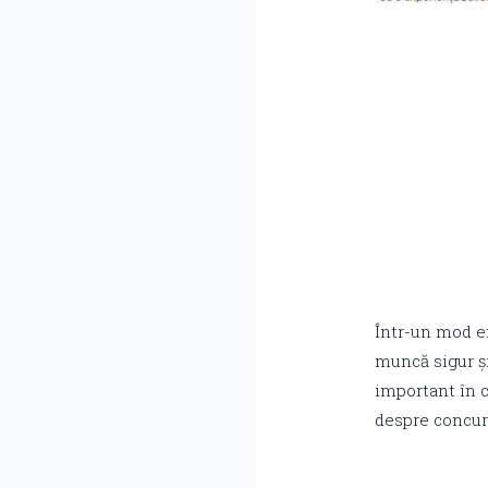
Într-un mod ef
muncă sigur și
important în c
despre concurs