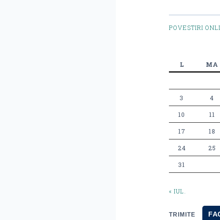
POVESTIRI ONL
L
MA
3
4
10
11
17
18
24
25
31
« IUL.
FA
TRIMITE