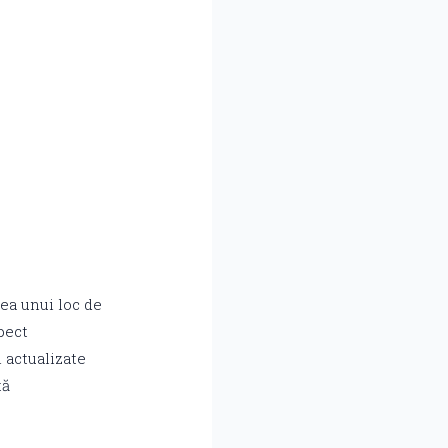
rea unui loc de
pect
 actualizate
tă