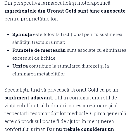
Din perspectiva farmaceutică și fitoterapeutică,
ingredientele din Uronat Gold sunt bine cunoscute
pentru proprietățile lor:
Splinuța
este folosită tradițional pentru susținerea
sănătății tractului urinar;
Frunzele de mesteacăn
sunt asociate cu eliminarea
excesului de lichide;
Urzica
contribuie la stimularea diurezei și la
eliminarea metaboliților.
Specialiștii tind să privească Uronat Gold ca pe un
supliment adjuvant
. Util în contextul unui stil de
viață echilibrat, al hidratării corespunzătoare și al
respectării recomandărilor medicale. Opinia generală
este că produsul poate fi de ajutor în menținerea
confortului urinar. Dar
nu trebuie considerat un