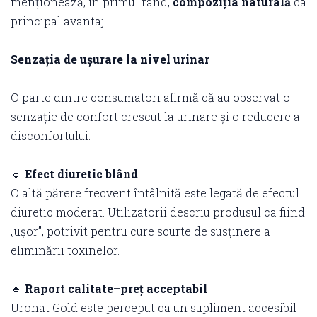
menționează, în primul rând,
compoziția naturală
ca
principal avantaj.
Senzația de ușurare la nivel urinar
O parte dintre consumatori afirmă că au observat o
senzație de confort crescut la urinare și o reducere a
disconfortului.
🔹
Efect diuretic blând
O altă părere frecvent întâlnită este legată de efectul
diuretic moderat. Utilizatorii descriu produsul ca fiind
„ușor”, potrivit pentru cure scurte de susținere a
eliminării toxinelor.
🔹
Raport calitate–preț acceptabil
Uronat Gold este perceput ca un supliment accesibil