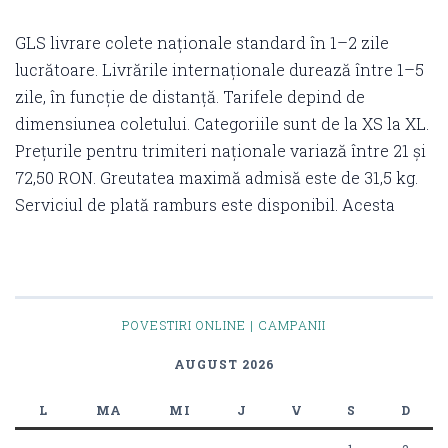
GLS livrare colete naționale standard în 1–2 zile
lucrătoare. Livrările internaționale durează între 1–5
zile, în funcție de distanță. Tarifele depind de
dimensiunea coletului. Categoriile sunt de la XS la XL.
Prețurile pentru trimiteri naționale variază între 21 și
72,50 RON. Greutatea maximă admisă este de 31,5 kg.
Serviciul de plată ramburs este disponibil. Acesta
POVESTIRI ONLINE | CAMPANII
AUGUST 2026
L
MA
MI
J
V
S
D