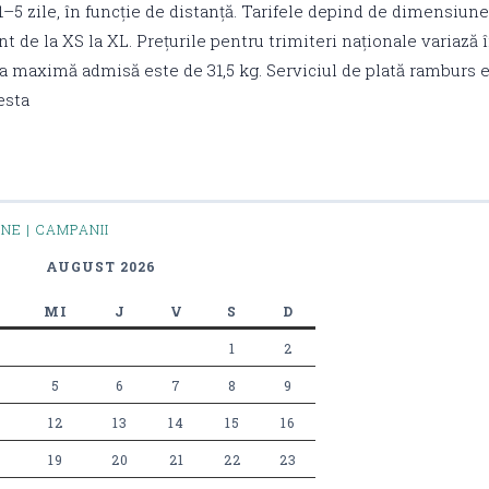
1–5 zile, în funcție de distanță. Tarifele depind de dimensiune
t de la XS la XL. Prețurile pentru trimiteri naționale variază î
a maximă admisă este de 31,5 kg. Serviciul de plată ramburs 
esta
INE | CAMPANII
AUGUST 2026
MI
J
V
S
D
1
2
5
6
7
8
9
12
13
14
15
16
19
20
21
22
23