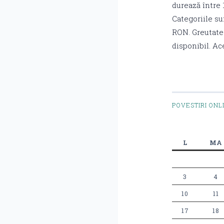
durează între 
Categoriile sun
RON. Greutate
disponibil. Ac
POVESTIRI ONL
L
MA
3
4
10
11
17
18