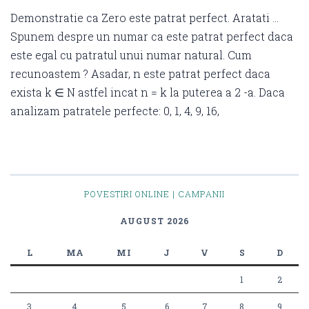
Demonstratie ca Zero este patrat perfect. Aratati …
Spunem despre un numar ca este patrat perfect daca
este egal cu patratul unui numar natural. Cum
recunoastem ? Asadar, n este patrat perfect daca
exista k ∈ N astfel incat n = k la puterea a 2 -a. Daca
analizam patratele perfecte: 0, 1, 4, 9, 16,
POVESTIRI ONLINE | CAMPANII
AUGUST 2026
L
MA
MI
J
V
S
D
1
2
3
4
5
6
7
8
9