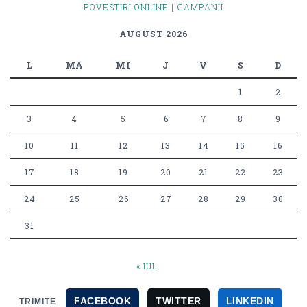
POVESTIRI ONLINE | CAMPANII
AUGUST 2026
L
MA
MI
J
V
S
D
1
2
3
4
5
6
7
8
9
10
11
12
13
14
15
16
17
18
19
20
21
22
23
24
25
26
27
28
29
30
31
« IUL.
FACEBOOK
TWITTER
LINKEDIN
TRIMITE