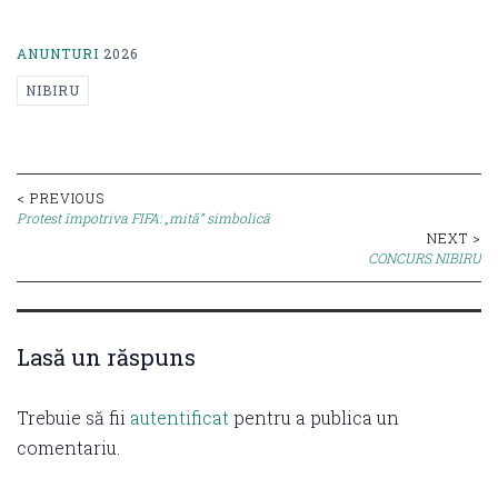
ANUNTURI
2026
NIBIRU
Post
< PREVIOUS
Protest împotriva FIFA: „mită” simbolică
navigation
NEXT >
CONCURS NIBIRU
Lasă un răspuns
Trebuie să fii
autentificat
pentru a publica un
comentariu.