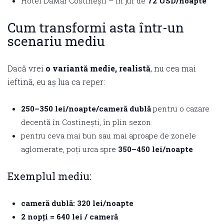
Hotel DaMar Costinești – în jur de
72 USD/noapte
Cum transformi asta într-un
scenariu mediu
Dacă vrei
o variantă medie, realistă
, nu cea mai
ieftină, eu aș lua ca reper:
250–350 lei/noapte/cameră dublă
pentru o cazare
decentă în Costinești, în plin sezon
pentru ceva mai bun sau mai aproape de zonele
aglomerate, poți urca spre
350–450 lei/noapte
Exemplul mediu:
cameră dublă: 320 lei/noapte
2 nopți = 640 lei / cameră