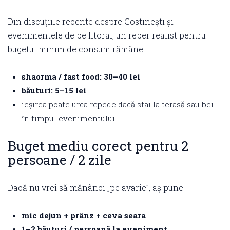
Din discuțiile recente despre Costinești și
evenimentele de pe litoral, un reper realist pentru
bugetul minim de consum rămâne:
shaorma / fast food: 30–40 lei
băuturi: 5–15 lei
ieșirea poate urca repede dacă stai la terasă sau bei
în timpul evenimentului.
Buget mediu corect pentru 2
persoane / 2 zile
Dacă nu vrei să mănânci „pe avarie”, aș pune:
mic dejun + prânz + ceva seara
1–2 băuturi / persoană la eveniment