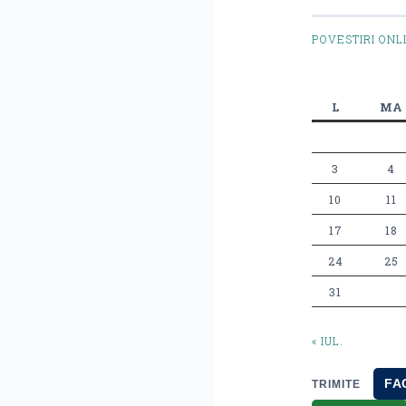
POVESTIRI ONL
L
MA
3
4
10
11
17
18
24
25
31
« IUL.
FA
TRIMITE