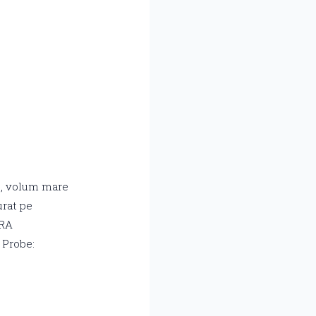
ie, volum mare
urat pe
URA
 Probe: