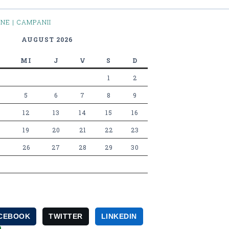
INE | CAMPANII
AUGUST 2026
MI
J
V
S
D
1
2
5
6
7
8
9
12
13
14
15
16
19
20
21
22
23
26
27
28
29
30
CEBOOK
TWITTER
LINKEDIN