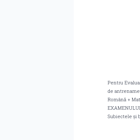
Pentru Evaluar
de antrenament
Română + Mat
EXAMENULUI Ev
Subiectele și 