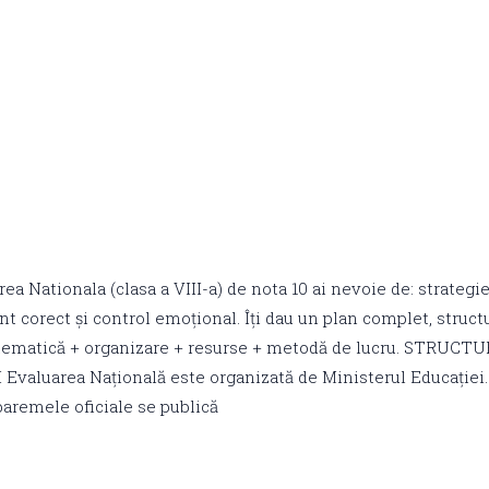
ea Nationala (clasa a VIII-a) de nota 10 ai nevoie de: strateg
 corect și control emoțional. Îți dau un plan complet, struct
ematică + organizare + resurse + metodă de lucru. STRUCT
aluarea Națională este organizată de Ministerul Educației.
baremele oficiale se publică