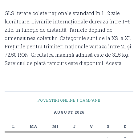
GLS livrare colete naționale standard în 1–2 zile
lucrătoare. Livrările internaționale durează între 1–5
zile, în funcție de distanță. Tarifele depind de
dimensiunea coletului. Categoriile sunt de la XS la XL.
Prețurile pentru trimiteri naționale variază între 21 și
72,50 RON. Greutatea maximă admisă este de 31,5 kg.
Serviciul de plată ramburs este disponibil. Acesta
POVESTIRI ONLINE | CAMPANII
AUGUST 2026
L
MA
MI
J
V
S
D