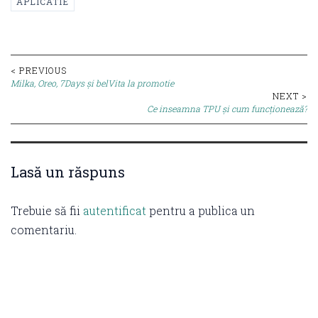
APLICATIE
Post
< PREVIOUS
Milka, Oreo, 7Days și belVita la promotie
navigation
NEXT >
Ce inseamna TPU și cum funcționează?
Lasă un răspuns
Trebuie să fii
autentificat
pentru a publica un
comentariu.