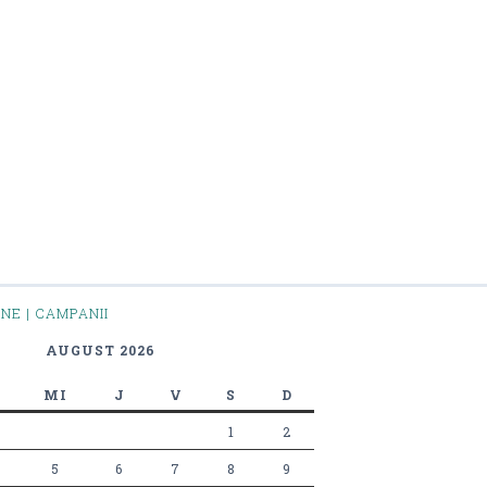
INE | CAMPANII
AUGUST 2026
MI
J
V
S
D
1
2
5
6
7
8
9