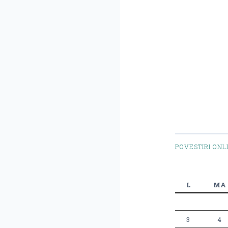
POVESTIRI ONL
L
MA
3
4