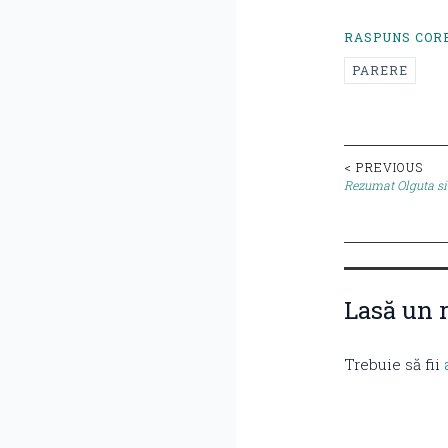
RASPUNS COR
PARERE
Post
< PREVIOUS
Rezumat Olguta si
naviga
Lasă un 
Trebuie să fii