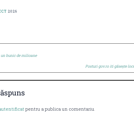
ECT
2026
 un bunic de milioane
tion
Posturi gov.ro iti găsește lo
răspuns
autentificat
pentru a publica un comentariu.