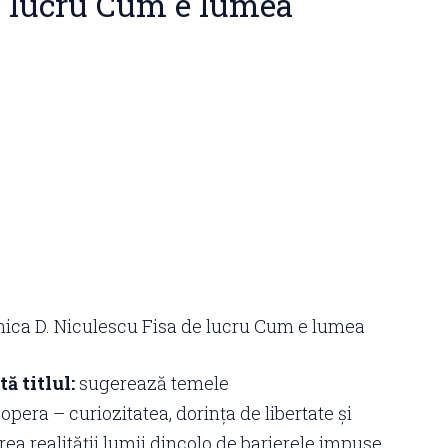
e lucru Cum e lumea
ica D. Niculescu Fisa de lucru Cum e lumea
ă titlul:
sugerează temele
opera – curiozitatea, dorința de libertate și
rea realității lumii dincolo de barierele impuse.