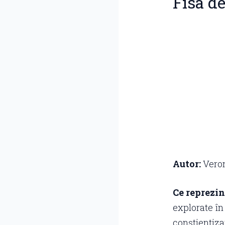
Fisa d
Autor:
Veron
Ce reprezint
explorate în 
conștientiza