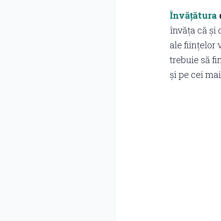
Învățătura
învăța că și
ale ființelo
trebuie să f
și pe cei ma