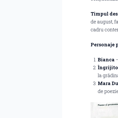
Timpul desf
de august, fa
cadru conte
Personaje p
Bianca
–
Îngrijit
la grădin
Mara Du
de poezie