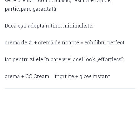
ser + cremă = combo clasic, rezultate rapide,
participare garantată
Dacă ești adepta rutinei minimaliste:
cremă de zi + cremă de noapte = echilibru perfect
Iar pentru zilele în care vrei acel look „effortless”:
cremă + CC Cream = îngrijire + glow instant