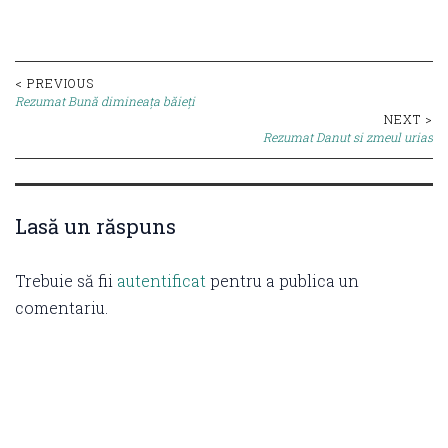
Post
< PREVIOUS
Rezumat Bună dimineața băieți
navigation
NEXT >
Rezumat Danut si zmeul urias
Lasă un răspuns
Trebuie să fii
autentificat
pentru a publica un
comentariu.