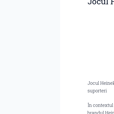
Jocul 
Jocul Heinek
suporteri
În contextul
brandul Hein