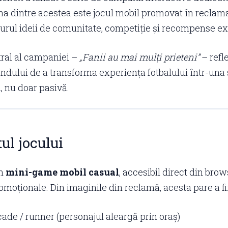
Una dintre acestea este jocul mobil promovat în reclama
 jurul ideii de comunitate, competiție și recompense ex
ral al campaniei –
„Fanii au mai mulți prieteni”
– refl
andului de a transforma experiența fotbalului într-una 
, nu doar pasivă.
ul jocului
un
mini-game mobil casual
, accesibil direct din bro
moționale. Din imaginile din reclamă, acesta pare a fi
cade / runner (personajul aleargă prin oraș)