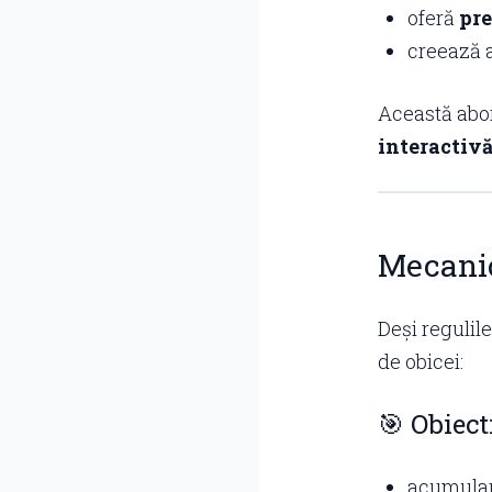
oferă
pre
creează a
Această abo
interactiv
Mecanic
Deși regulil
de obicei:
🎯 Obiect
acumular