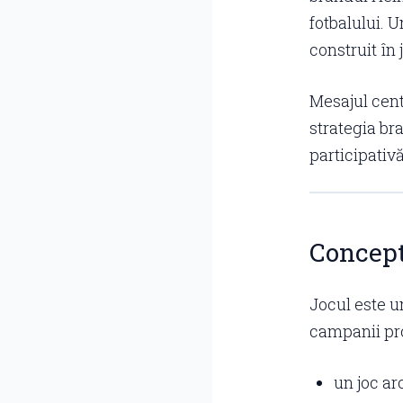
fotbalului. 
construit în
Mesajul cent
strategia br
participativă
Concept
Jocul este 
campanii pro
un joc ar