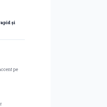
apid și
accent pe
r