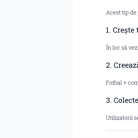
Acest tip de 
1. Crește
În loc să ve
2. Creea
Fotbal + com
3. Colec
Utilizatorii 