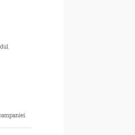
dul.
 campaniei.