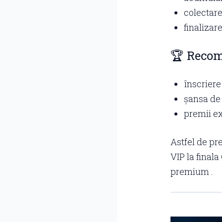
colectare
finalizar
🏆 Recom
înscriere
șansa de 
premii ex
Astfel de pr
VIP la final
premium .