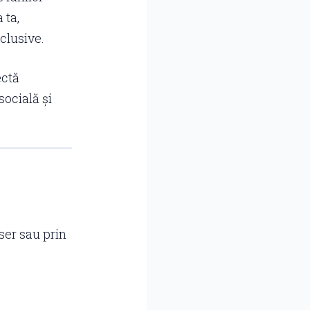
 ta,
clusive.
ectă
socială și
wser sau prin
: