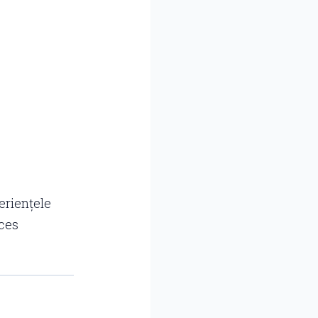
eriențele
cces