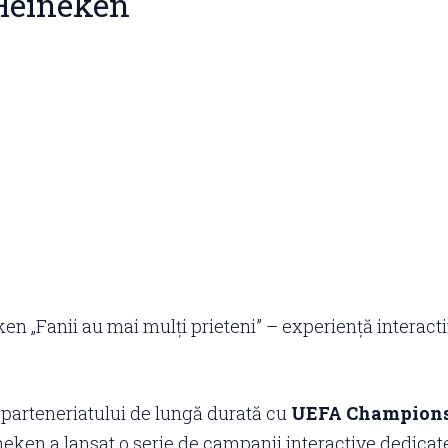
Heineken
en „Fanii au mai mulți prieteni” – experiență interact
 parteneriatului de lungă durată cu
UEFA Champions
eken a lansat o serie de campanii interactive dedicate