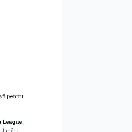
ivă pentru
 League
,
 fanilor