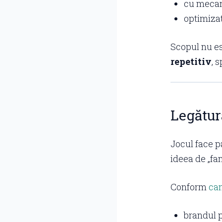
cu mecani
optimizat
Scopul nu e
repetitiv
, 
Legătur
Jocul face p
ideea de „fa
Conform
ca
brandul p