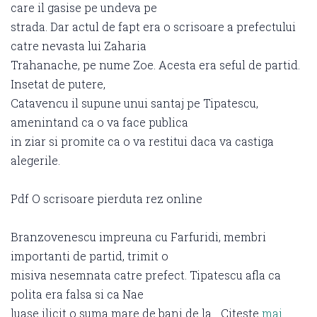
care il gasise pe undeva pe
strada. Dar actul de fapt era o scrisoare a prefectului
catre nevasta lui Zaharia
Trahanache, pe nume Zoe. Acesta era seful de partid.
Insetat de putere,
Catavencu il supune unui santaj pe Tipatescu,
amenintand ca o va face publica
in ziar si promite ca o va restitui daca va castiga
alegerile.
Pdf O scrisoare pierduta rez online
Branzovenescu impreuna cu Farfuridi, membri
importanti de partid, trimit o
misiva nesemnata catre prefect. Tipatescu afla ca
polita era falsa si ca Nae
luase ilicit o suma mare de bani de la …Citeste
mai