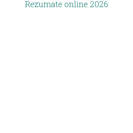
Rezumate online 2026
Inscriere