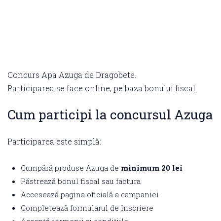
Concurs Apa Azuga de Dragobete.
Participarea se face online, pe baza bonului fiscal.
Cum participi la concursul Azuga
Participarea este simplă:
Cumpără produse Azuga de
minimum 20 lei
Păstrează bonul fiscal sau factura
Accesează pagina oficială a campaniei
Completează formularul de înscriere