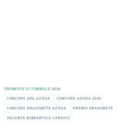
PROMOTII SI TOMBOLE
2026
CONCURS APA AZUGA
CONCURS AZUGA 2026
CONCURS DRAGOBETE AZUGA
PREMII DRAGOBETE
VACANȚĂ ROMANTICĂ CARPAȚI